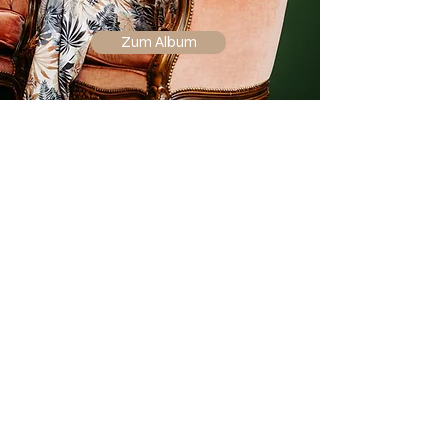
Zum Album
Marlene
Hauptstilrichtung:
Geometrie, Dotwork &