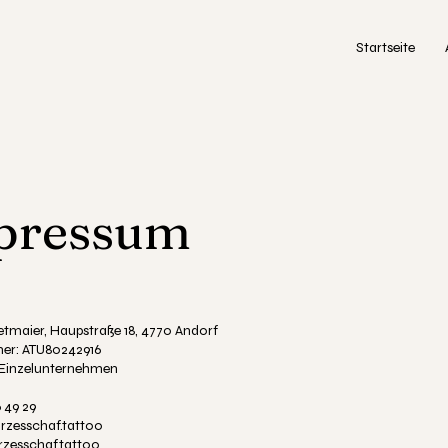
Startseite
pressum
etmaier, Haupstraße 18, 4770 Andorf
er: ATU80242916
Einzelunternehmen
 49 29
zesschaf.tattoo
zesschaf.tattoo